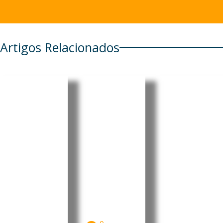
Artigos Relacionados
Japão
China:
Brasil:
critica
Novo
Importaç
uso de
plano
ão de
personag
agrícola
bicicletas
ens
cria
elétricas
protegid
oportuni
chinesas
as pela
dades
cresce
administ
para o
178%
ração
agro
As
importações
Trump
brasileiro
brasileiras de
O Governo
O novo plano
bicicletas
japonês terá
agrícola da
elétricas
manifestado
China para
fabricadas
preocupação
o...
na...
junto da...