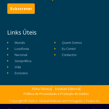
Links Úteis
Mundo
Quem Somos
Lusofonia
Eu Conto!
Nacional
Contactos
Geopolítica
Vida
Exclusivo
Ficha Técnica
Estatuto Editorial
Política de Privacidade e Proteção de Dados
Copyright © 2025 e- Global Notícias em Português | Todos os
direitos reservados