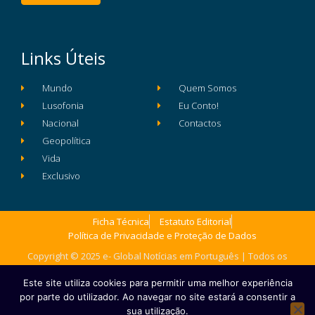
Links Úteis
Mundo
Quem Somos
Lusofonia
Eu Conto!
Nacional
Contactos
Geopolítica
Vida
Exclusivo
Ficha Técnica
Estatuto Editorial
Política de Privacidade e Proteção de Dados
Copyright © 2025 e- Global Notícias em Português | Todos os
direitos reservados
Este site utiliza cookies para permitir uma melhor experiência
por parte do utilizador. Ao navegar no site estará a consentir a
sua utilização.