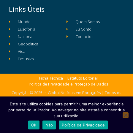
Links Úteis
Mundo
Quem Somos
Lusofonia
Eu Conto!
Nacional
Contactos
Geopolítica
Vida
Exclusivo
Ficha Técnica
Estatuto Editorial
Política de Privacidade e Proteção de Dados
Copyright © 2025 e- Global Notícias em Português | Todos os
direitos reservados
Este site utiliza cookies para permitir uma melhor experiência
por parte do utilizador. Ao navegar no site estará a consentir a
sua utilização.
Ok
Não
Política de Privacidade