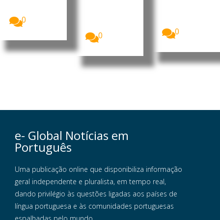
revogou o
Alimentos e
do sono tem
visto...
Medicament
um impacto
os dos
0
mais...
Estados...
0
0
e- Global Notícias em
Português
Uma publicação online que disponibiliza informação
geral independente e pluralista, em tempo real,
dando privilégio às questões ligadas aos países de
língua portuguesa e às comunidades portuguesas
espalhadas pelo mundo.