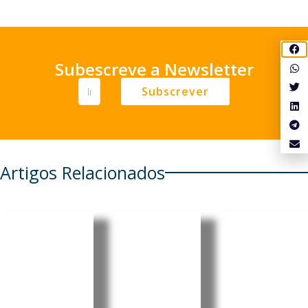
Subescreve a Newsletter
Subscrever
Artigos Relacionados
Reino
Estudo
Estudo
Unido:
associa
liga
Turismo
medicam
ordem de
gastronó
entos
nascimen
mico
GLP-1 a
to ao
impulsio
menor
risco de