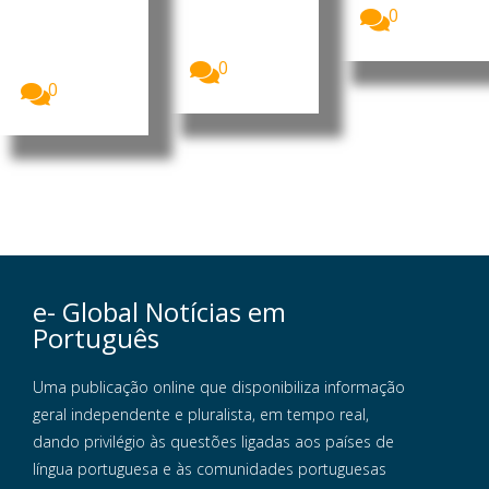
passaram a
A China
0
integrar o
anunciou um
grupo dos...
novo pacote
de medidas...
0
0
e- Global Notícias em
Português
Uma publicação online que disponibiliza informação
geral independente e pluralista, em tempo real,
dando privilégio às questões ligadas aos países de
língua portuguesa e às comunidades portuguesas