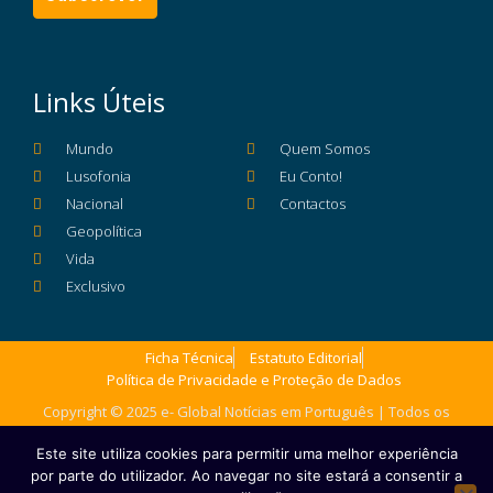
Links Úteis
Mundo
Quem Somos
Lusofonia
Eu Conto!
Nacional
Contactos
Geopolítica
Vida
Exclusivo
Ficha Técnica
Estatuto Editorial
Política de Privacidade e Proteção de Dados
Copyright © 2025 e- Global Notícias em Português | Todos os
direitos reservados
Este site utiliza cookies para permitir uma melhor experiência
por parte do utilizador. Ao navegar no site estará a consentir a