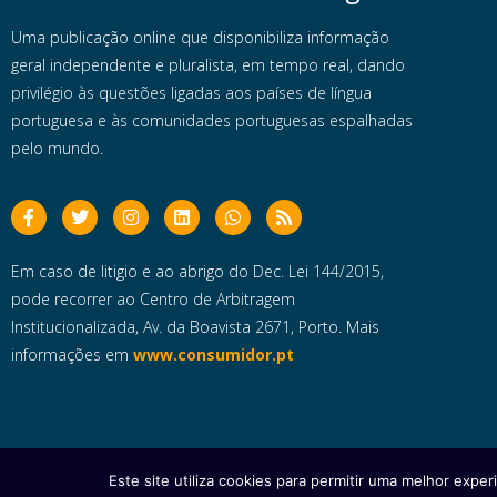
Uma publicação online que disponibiliza informação
geral independente e pluralista, em tempo real, dando
privilégio às questões ligadas aos países de língua
portuguesa e às comunidades portuguesas espalhadas
pelo mundo.
Em caso de litigio e ao abrigo do Dec. Lei 144/2015,
pode recorrer ao Centro de Arbitragem
Institucionalizada, Av. da Boavista 2671, Porto. Mais
informações em
www.consumidor.pt
Este site utiliza cookies para permitir uma melhor experi
Copyright © 2025 e- Global Notícias em Português | Todos os dire