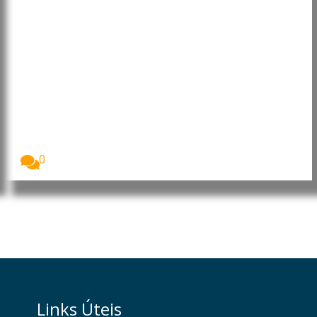
Japão torna-se o 23.º país
associado ao programa europeu
Horizon Europe
O Japão passou oficialmente a integrar o programa...
0
Links Úteis