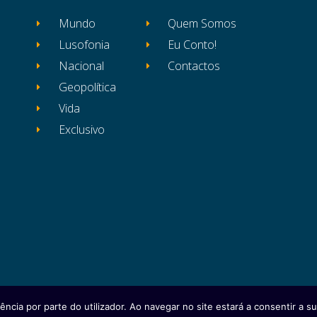
Mundo
Quem Somos
Lusofonia
Eu Conto!
Nacional
Contactos
Geopolítica
Vida
Exclusivo
ência por parte do utilizador. Ao navegar no site estará a consentir a sua
itos reservados
Ficha Técnica
Estatuto Editor