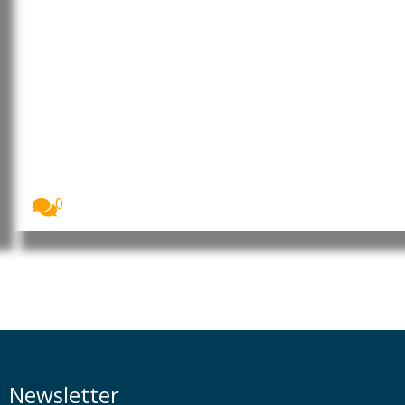
China: NVIDIA lidera aliança
internacional para reforçar
segurança da inteligência
artificial
A NVIDIA lidera a criação da Open Secure...
0
Newsletter