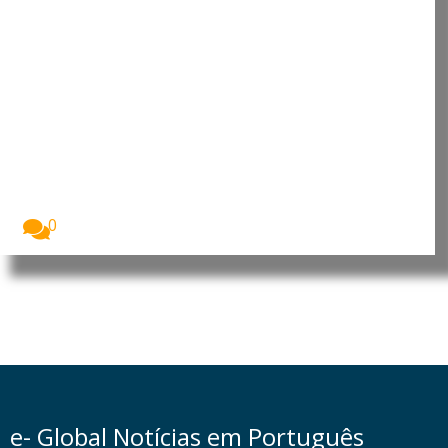
Lei europeia da IA influencia
empresas muito para além da
União Europeia
A Lei da Inteligência Artificial da União Europeia...
0
e- Global Notícias em Português