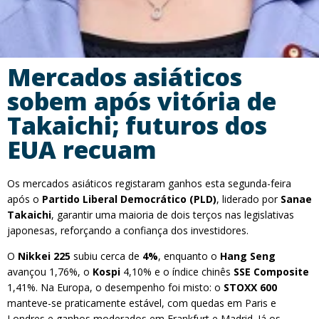
Mercados asiáticos
sobem após vitória de
Takaichi; futuros dos
EUA recuam
Os mercados asiáticos registaram ganhos esta segunda-feira
após o
Partido Liberal Democrático (PLD)
, liderado por
Sanae
Takaichi
, garantir uma maioria de dois terços nas legislativas
japonesas, reforçando a confiança dos investidores.
O
Nikkei 225
subiu cerca de
4%
, enquanto o
Hang Seng
avançou 1,76%, o
Kospi
4,10% e o índice chinês
SSE Composite
1,41%. Na Europa, o desempenho foi misto: o
STOXX 600
manteve-se praticamente estável, com quedas em Paris e
Londres e ganhos moderados em Frankfurt e Madrid. Já os