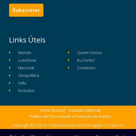
Links Úteis
Mundo
Quem Somos
Lusofonia
Eu Conto!
Nacional
Contactos
Geopolítica
Vida
Exclusivo
Ficha Técnica
Estatuto Editorial
Política de Privacidade e Proteção de Dados
Copyright © 2025 e- Global Notícias em Português | Todos os
direitos reservados