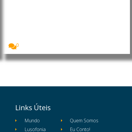
Afeganistão: Desnutrição
infantil atinge níveis
alarmantes, alerta Programa
Mundial de Alimentos
O Programa Mundial de Alimentos (PMA/WFP) alertou
que...
0
Links Úteis
Mundo
Quem Somos
Lusofonia
Eu Conto!