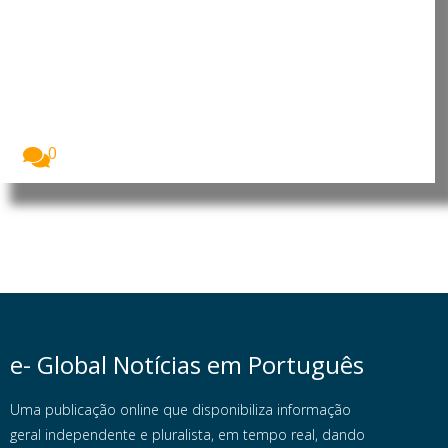
Japão: Primeira-ministra
reafirma política antinuclear em
Hiroshima
O Japão assinalou o 81.º aniversário do
bombardeamento...
0
e- Global Notícias em Português
Uma publicação online que disponibiliza informação
geral independente e pluralista, em tempo real, dando