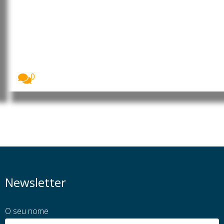
Incêndios florestais históricos
devastam Espanha e França e
preocupam cientistas
Os incêndios florestais que atingiram Espanha e
França...
0
Newsletter
O seu nome