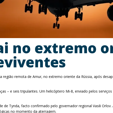
ai no extremo or
eviventes
a região remota de Amur, no extremo oriente da Rússia, após desap
nças – e seis tripulantes. Um helicóptero Mi‑8, enviado pelos servi
de de Tynda, facto confirmado pelo governador regional Vasili Orlov.
ológicas no momento da aterragem.