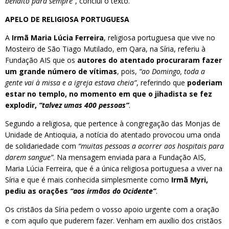
bendito para sempre”
, conclui o texto.
APELO DE RELIGIOSA PORTUGUESA
A
Irmã Maria Lúcia Ferreira
, religiosa portuguesa que vive no
Mosteiro de São Tiago Mutilado, em Qara, na Síria, referiu à
Fundação AIS que os
autores do atentado procuraram fazer
um grande número de vítimas
, pois,
“ao Domingo, toda a
gente vai à missa e a igreja estava cheia”
, referindo que
poderiam
estar no templo, no momento em que o jihadista se fez
explodir,
“talvez umas 400 pessoas”
.
Segundo a religiosa, que pertence à congregação das Monjas de
Unidade de Antioquia, a notícia do atentado provocou uma onda
de solidariedade com
“muitas pessoas a acorrer aos hospitais para
darem sangue”
. Na mensagem enviada para a Fundação AIS,
Maria Lúcia Ferreira, que é a única religiosa portuguesa a viver na
Síria e que é mais conhecida simplesmente como
Irmã Myri,
pediu as orações
“aos irmãos do Ocidente”
.
Os cristãos da Síria pedem o vosso apoio urgente com a oração
e com aquilo que puderem fazer. Venham em auxílio dos cristãos