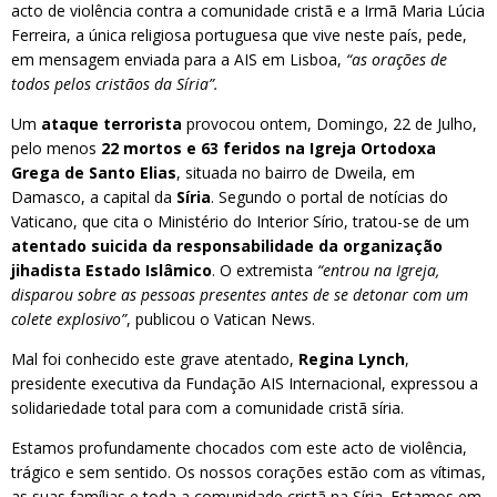
acto de violência contra a comunidade cristã e a Irmã Maria Lúcia
Ferreira, a única religiosa portuguesa que vive neste país, pede,
em mensagem enviada para a AIS em Lisboa,
“as orações de
todos pelos cristãos da Síria”.
Um
ataque terrorista
provocou ontem, Domingo, 22 de Julho,
pelo menos
22 mortos e 63 feridos na Igreja Ortodoxa
Grega de Santo Elias
, situada no bairro de Dweila, em
Damasco, a capital da
Síria
. Segundo o portal de notícias do
Vaticano, que cita o Ministério do Interior Sírio, tratou-se de um
atentado suicida da responsabilidade da organização
jihadista Estado Islâmico
. O extremista
“entrou na Igreja,
disparou sobre as pessoas presentes antes de se detonar com um
colete explosivo”
, publicou o Vatican News.
Mal foi conhecido este grave atentado,
Regina Lynch
,
presidente executiva da Fundação AIS Internacional, expressou a
solidariedade total para com a comunidade cristã síria.
Estamos profundamente chocados com este acto de violência,
trágico e sem sentido. Os nossos corações estão com as vítimas,
as suas famílias e toda a comunidade cristã na Síria. Estamos em