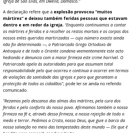
Igreja de São Elias, em Dweila, Damasco.”
A declaração refere que a
explosão provocou “muitos
mártires” e deixou também feridas pessoas que estavam
dentro e em redor da igreja.
“Enquanto continuamos a contar
os mártires e feridos e a recolher os restos mortais e os corpos dos
nossos entes queridos martirizados — cujo número exacto ainda
não foi determinado —, o Patriarcado Grego Ortodoxo de
Antioquia e de todo o Oriente condena veementemente este acto
hediondo e denuncia com a maior firmeza este crime horrível. O
Patriarcado apela às autoridades para que assumam total
responsabilidade pelo que ocorreu e continua a ocorrer em termos
de violações da santidade das igrejas e para que garantam a
protecção de todos os cidadãos”
, pode ler-se ainda no referido
comunicado.
“Rezamos pelo descanso das almas dos mártires, pela cura dos
feridos e pelo conforto do nosso povo. Afirmamos também a nossa
firmeza na fé e, através dessa firmeza, a nossa rejeição de todo o
medo e terror. Pedimos a Cristo, nosso Deus, que guie o barco da
nossa salvação no meio das tempestades deste mundo — Ele que é