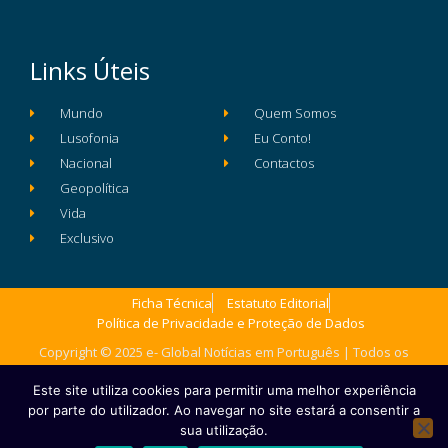
Links Úteis
Mundo
Quem Somos
Lusofonia
Eu Conto!
Nacional
Contactos
Geopolítica
Vida
Exclusivo
Ficha Técnica
Estatuto Editorial
Política de Privacidade e Proteção de Dados
Copyright © 2025 e- Global Notícias em Português | Todos os
direitos reservados
Este site utiliza cookies para permitir uma melhor experiência
por parte do utilizador. Ao navegar no site estará a consentir a
sua utilização.