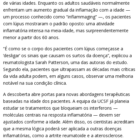
de várias idades. Enquanto os adultos saudáveis normalmente
enfrentam um aumento gradual da inflamação com a idade —
um processo conhecido como “inflammaging” —, os pacientes
com lúpus mostraram o padrão oposto: uma atividade
inflamatória intensa na meia-idade, mas surpreendentemente
menor a partir dos 60 anos.
“É como se o corpo dos pacientes com lúpus começasse a
‘desligar’ os sinais que causam os surtos da doença”, explicou a
reumatologista Sarah Patterson, uma das autoras do estudo.
Segundo ela, pacientes que ultrapassam as décadas mais críticas
da vida adulta podem, em alguns casos, observar uma melhoria
notável na sua condição clínica.
A descoberta abre portas para novas abordagens terapêuticas
baseadas na idade dos pacientes. A equipa da UCSF já planeia
estudar se tratamentos que bloqueiam os interferons —
moléculas centrais na resposta inflamatória — devem ser
ajustados conforme a idade. Além disso, os cientistas acreditam
que a mesma lógica poderá ser aplicada a outras doenças
inflamatórias, como a artrite reumatoide e a aterosclerose.