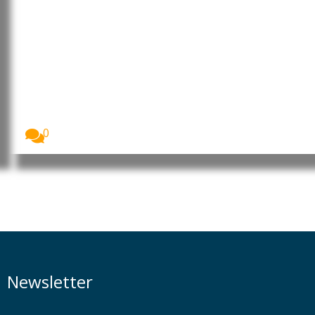
EUA aprovam primeira vacina
contra a gripe baseada em
tecnologia mRNA
A Administração de Alimentos e Medicamentos dos
Estados...
0
Newsletter