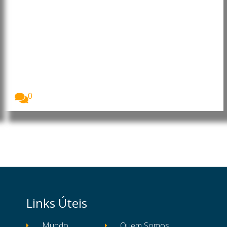
Timor-Leste e Woodside
reforçam cooperação para
avançar projeto Greater Sunrise
O Ministro da Presidência do Conselho de Ministros...
0
Links Úteis
Mundo
Quem Somos