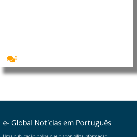
EUA revogam visto da
embaixadora do Brasil em meio a
tensão diplomática
O Governo dos Estados Unidos revogou o visto...
0
e- Global Notícias em Português
Uma publicação online que disponibiliza informação