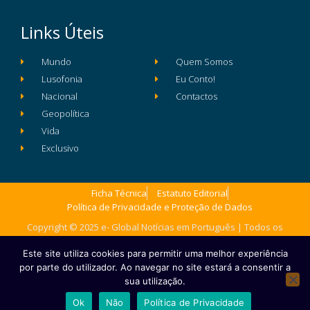
Links Úteis
Mundo
Quem Somos
Lusofonia
Eu Conto!
Nacional
Contactos
Geopolítica
Vida
Exclusivo
Ficha Técnica
Estatuto Editorial
Política de Privacidade e Proteção de Dados
Copyright © 2025 e- Global Notícias em Português | Todos os
direitos reservados
Este site utiliza cookies para permitir uma melhor experiência
por parte do utilizador. Ao navegar no site estará a consentir a
sua utilização.
Ok
Não
Política de Privacidade