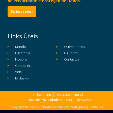
de Privacidade e Proteção de Dados.
Links Úteis
Mundo
Quem Somos
Lusofonia
Eu Conto!
Nacional
Contactos
Geopolítica
Vida
Exclusivo
Ficha Técnica
Estatuto Editorial
Política de Privacidade e Proteção de Dados
Copyright © 2025 e- Global Notícias em Português | Todos os
direitos reservados