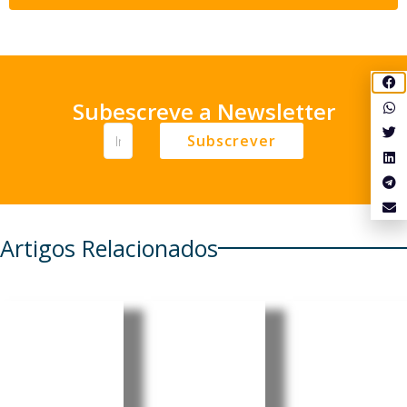
Subescreve a Newsletter
Subscrever
Artigos Relacionados
Projetos
EasyJet
Madrid
europeus
prolonga
ultrapass
reforçam
prazo
a 10 mil
prevençã
para
milhões
o e
proposta
de euros