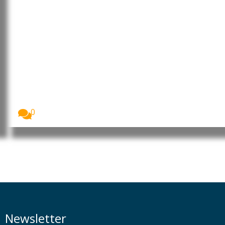
Incêndios florestais históricos
devastam Espanha e França e
preocupam cientistas
Os incêndios florestais que atingiram Espanha e
França...
0
Newsletter