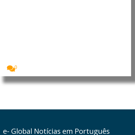
Alemanha investiga incidente
com drone explosivo em
aeroporto de Leipzig
As autoridades alemãs investigam um incidente
ocorrido no...
0
e- Global Notícias em Português