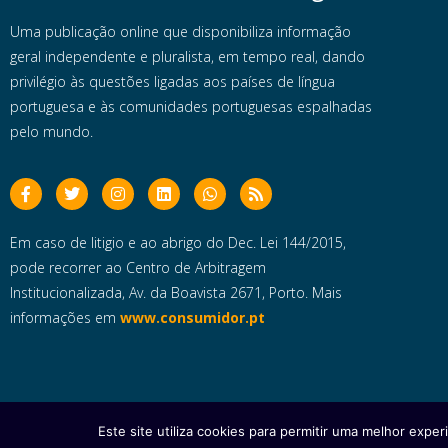
Uma publicação online que disponibiliza informação
geral independente e pluralista, em tempo real, dando
privilégio às questões ligadas aos países de língua
portuguesa e às comunidades portuguesas espalhadas
pelo mundo.
Em caso de litigio e ao abrigo do Dec. Lei 144/2015,
pode recorrer ao Centro de Arbitragem
Institucionalizada, Av. da Boavista 2671, Porto. Mais
informações em
www.consumidor.pt
Este site utiliza cookies para permitir uma melhor experi
Copyright © 2025 e- Global Notícias em Português | Todos os dire