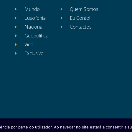
Mundo
Quem Somos
Lusofonia
Eu Conto!
Nacional
Contactos
Geopolítica
Vida
Exclusivo
ência por parte do utilizador. Ao navegar no site estará a consentir a sua
itos reservados
Ficha Técnica
Estatuto Editor