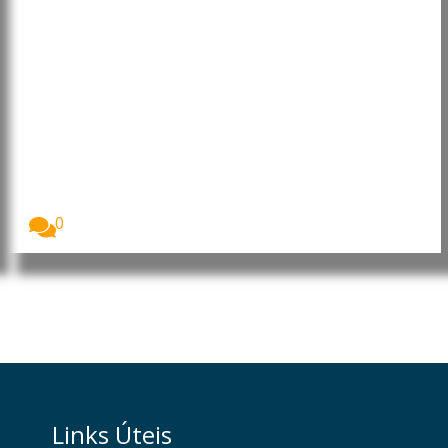
Uganda: Mais de 24 mil
microempresas recebem
financiamento do BEI Global para
impulsionar negócios e emprego
Mais de 24 mil microempresas no Uganda
receberam...
0
Links Úteis