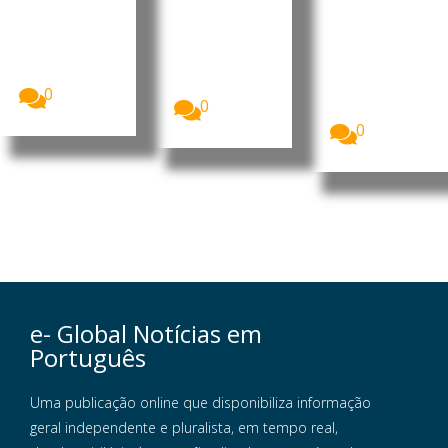
de férias
este
A companhia
aérea
verão
Quase três
easyJet
em cada dez
Mais de 25
aceitou uma
cidadãos da
milhões de
proposta
União...
britânicos
de...
deverão
0
0
optar...
0
e- Global Notícias em
Português
Uma publicação online que disponibiliza informação
geral independente e pluralista, em tempo real,