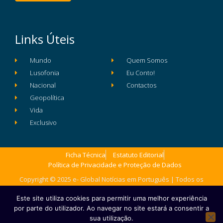
Links Úteis
Mundo
Quem Somos
Lusofonia
Eu Conto!
Nacional
Contactos
Geopolítica
Vida
Exclusivo
Ficha Técnica
Estatuto Editorial
Política de Privacidade e Proteção de Dados
Copyright © 2025 e- Global Notícias em Português | Todos os
direitos reservados
Este site utiliza cookies para permitir uma melhor experiência
por parte do utilizador. Ao navegar no site estará a consentir a
sua utilização.