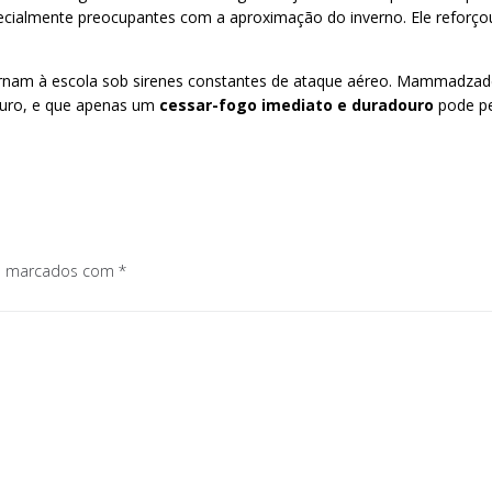
specialmente preocupantes com a aproximação do inverno. Ele reforçou
ornam à escola sob sirenes constantes de ataque aéreo. Mammadzad
uturo, e que apenas um
cessar-fogo imediato e duradouro
pode pe
os marcados com
*