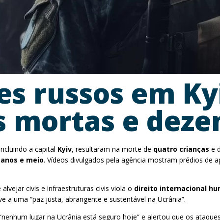
es russos em K
s mortas e dezen
ncluindo a capital
Kyiv
, resultaram na morte de
quatro crianças
e d
 anos e meio
. Vídeos divulgados pela agência mostram prédios de a
vejar civis e infraestruturas civis viola o
direito internacional h
 a uma “paz justa, abrangente e sustentável na Ucrânia”.
“nenhum lugar na Ucrânia está seguro hoje” e alertou que os ataques r