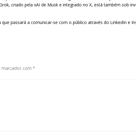
al Grok, criado pela xAI de Musk e integrado no X, está também sob i
 que passará a comunicar-se com o público através do LinkedIn e I
os marcados com
*