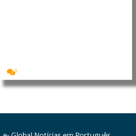
Opositor chadiano acusa Europa
de manter abordagem arcaica
em relação aos africanos
Privado da nacionalidade chadiana em 17 de
setembro...
0
e- Global Notícias em Português