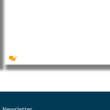
Estudo revela perda de força e
flexibilidade entre crianças e
jovens europeus
As crianças e adolescentes europeus apresentam
hoje níveis...
0
Newsletter