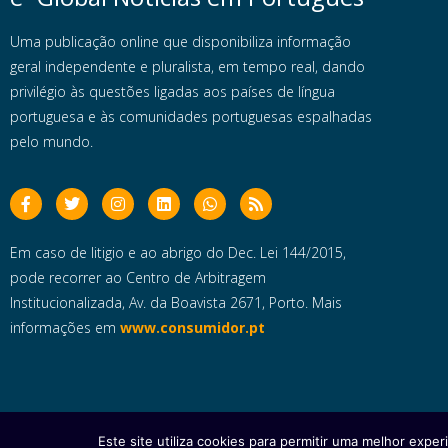
Uma publicação online que disponibiliza informação
geral independente e pluralista, em tempo real, dando
privilégio às questões ligadas aos países de língua
portuguesa e às comunidades portuguesas espalhadas
pelo mundo.
Em caso de litigio e ao abrigo do Dec. Lei 144/2015,
pode recorrer ao Centro de Arbitragem
Institucionalizada, Av. da Boavista 2671, Porto. Mais
informações em
www.consumidor.pt
Este site utiliza cookies para permitir uma melhor experi
Copyright © 2025 e- Global Notícias em Português | Todos os dire