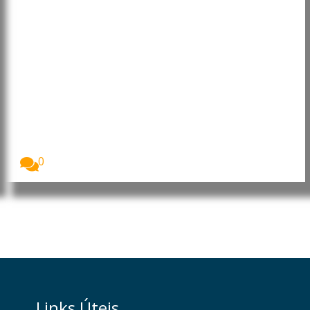
Lei europeia da IA influencia
empresas muito para além da
União Europeia
A Lei da Inteligência Artificial da União Europeia...
0
Links Úteis