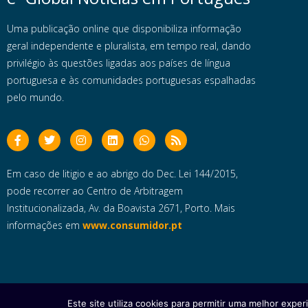
Uma publicação online que disponibiliza informação
geral independente e pluralista, em tempo real, dando
privilégio às questões ligadas aos países de língua
portuguesa e às comunidades portuguesas espalhadas
pelo mundo.
Em caso de litigio e ao abrigo do Dec. Lei 144/2015,
pode recorrer ao Centro de Arbitragem
Institucionalizada, Av. da Boavista 2671, Porto. Mais
informações em
www.consumidor.pt
Este site utiliza cookies para permitir uma melhor experi
Copyright © 2025 e- Global Notícias em Português | Todos os dire