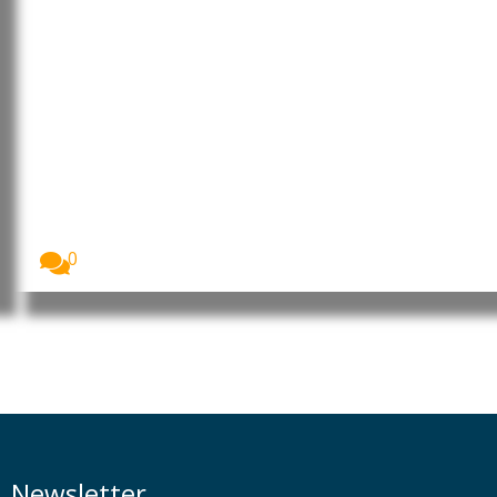
Vendas de carros elétricos
atingem recordes em vários
mercados impulsionadas pela
crise energética
As vendas de carros elétricos registaram novos
máximos...
0
Newsletter