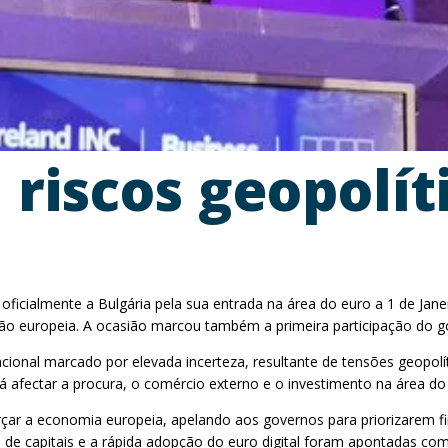
 riscos geopolít
ou oficialmente a Bulgária pela sua entrada na área do euro a 1 de 
ação europeia. A ocasião marcou também a primeira participação do 
cional marcado por elevada incerteza, resultante de tensões geopolític
 afectar a procura, o comércio externo e o investimento na área do
ar a economia europeia, apelando aos governos para priorizarem fin
 de capitais e a rápida adopção do euro digital foram apontadas co