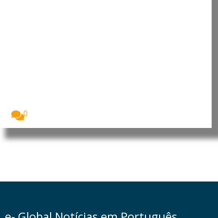
Incêndios florestais históricos
devastam Espanha e França e
preocupam cientistas
Os incêndios florestais que atingiram Espanha e
França...
0
e- Global Notícias em Português