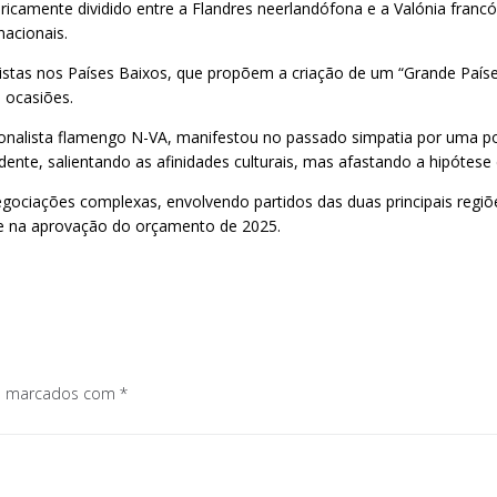
icamente dividido entre a Flandres neerlandófona e a Valónia francó
nacionais.
listas nos Países Baixos, que propõem a criação de um “Grande Países
 ocasiões.
acionalista flamengo N-VA, manifestou no passado simpatia por uma p
nte, salientando as afinidades culturais, mas afastando a hipótese 
ciações complexas, envolvendo partidos das duas principais regiões
 e na aprovação do orçamento de 2025.
os marcados com
*