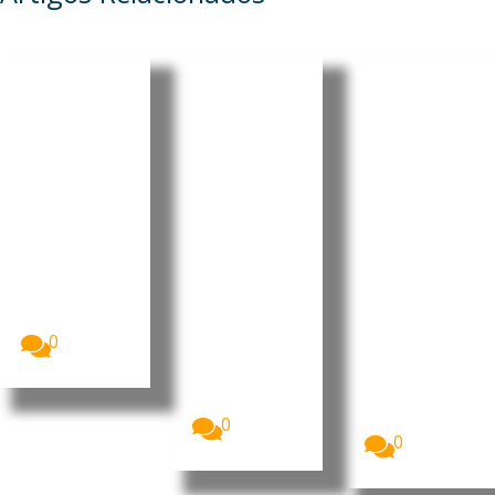
Alemanh
Meta
a prepara
condena
Incêndios
reforma
da a
e seca na
do
pagar 567
Europa
trabalho
milhões
pressiona
parcial
de
m preço
para
dólares
do azeite
reforçar
por
Os incêndios
sistema
colocar
florestais, a
seca
de
crianças
prolongada e
pensões
em risco
as...
O Governo
Um juiz do
0
alemão está
estado
a avaliar
norte-
alterações
americano
ao...
do Novo
México...
0
0