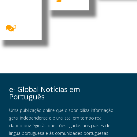
mil
microempres
as no
Uganda
receberam...
0
e- Global Notícias em
Português
Uma publicação online que disponibiliza informação
geral independente e pluralista, em tempo real,
dando privilégio às questões ligadas aos países de
língua portuguesa e às comunidades portuguesas