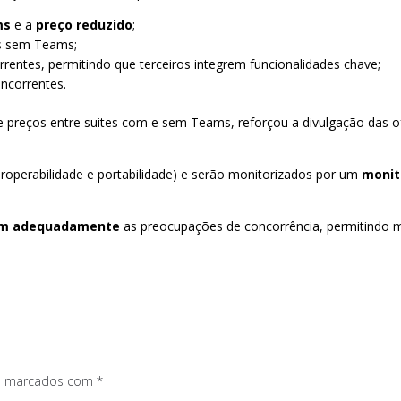
ms
e a
preço reduzido
;
es sem Teams;
entes, permitindo que terceiros integrem funcionalidades chave;
ncorrentes.
de preços entre suites com e sem Teams, reforçou a divulgação das 
eroperabilidade e portabilidade) e serão monitorizados por um
monit
em adequadamente
as preocupações de concorrência, permitindo 
os marcados com
*