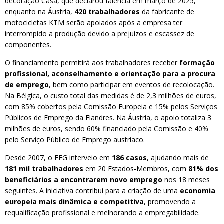
decoração Casa, que declarou falência em março de 2025,
enquanto na Áustria,
420 trabalhadores
da fabricante de
motocicletas KTM serão apoiados após a empresa ter
interrompido a produção devido a prejuízos e escassez de
componentes.
O financiamento permitirá aos trabalhadores receber
formação
profissional, aconselhamento e orientação para a procura
de emprego
, bem como participar em eventos de recolocação.
Na Bélgica, o custo total das medidas é de 2,3 milhões de euros,
com 85% cobertos pela Comissão Europeia e 15% pelos Serviços
Públicos de Emprego da Flandres. Na Áustria, o apoio totaliza 3
milhões de euros, sendo 60% financiado pela Comissão e 40%
pelo Serviço Público de Emprego austríaco.
Desde 2007, o FEG interveio em
186 casos
, ajudando mais de
181 mil trabalhadores
em 20 Estados-Membros, com
81% dos
beneficiários a encontrarem novo emprego
nos 18 meses
seguintes. A iniciativa contribui para a criação de uma
economia
europeia mais dinâmica e competitiva
, promovendo a
requalificação profissional e melhorando a empregabilidade.