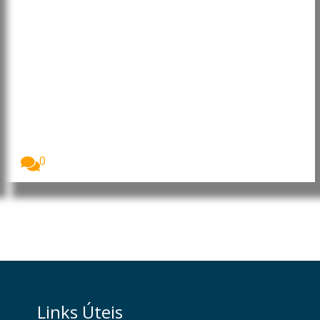
UNICEF condena mortes de
crianças em ataques na Rússia e
na Ucrânia
O Fundo das Nações Unidas para a Infância...
0
Links Úteis