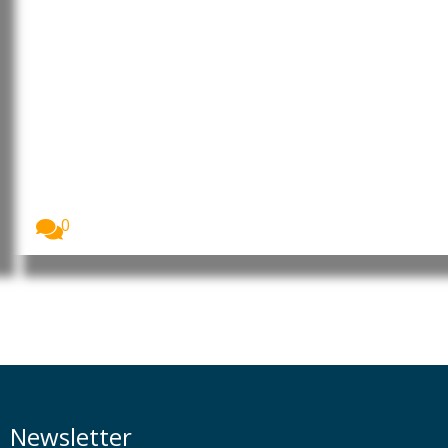
União Europeia disponibiliza
mais 1,4 mil milhões de euros à
Ucrânia provenientes de juros
de ativos russos congelados
A União Europeia recebeu, a 3 de agosto,...
0
Newsletter