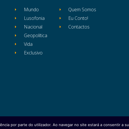
Mundo
Quem Somos
Lusofonia
Eu Conto!
Nacional
Contactos
Geopolítica
Vida
Exclusivo
ência por parte do utilizador. Ao navegar no site estará a consentir a sua
itos reservados
Ficha Técnica
Estatuto Editor