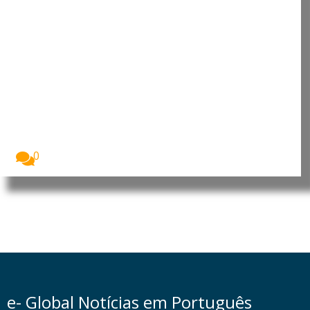
Incêndios florestais históricos
devastam Espanha e França e
preocupam cientistas
Os incêndios florestais que atingiram Espanha e
França...
0
e- Global Notícias em Português