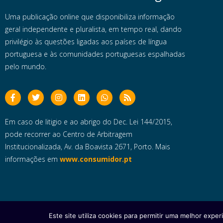
Uma publicação online que disponibiliza informação
geral independente e pluralista, em tempo real, dando
privilégio às questões ligadas aos países de língua
portuguesa e às comunidades portuguesas espalhadas
pelo mundo.
Em caso de litigio e ao abrigo do Dec. Lei 144/2015,
pode recorrer ao Centro de Arbitragem
Institucionalizada, Av. da Boavista 2671, Porto. Mais
informações em
www.consumidor.pt
Este site utiliza cookies para permitir uma melhor experi
Copyright © 2025 e- Global Notícias em Português | Todos os dire