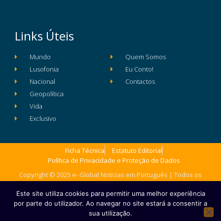
Links Úteis
Mundo
Quem Somos
Lusofonia
Eu Conto!
Nacional
Contactos
Geopolítica
Vida
Exclusivo
Ficha Técnica
Estatuto Editorial
Política de Privacidade e Proteção de Dados
Copyright © 2025 e- Global Notícias em Português | Todos os
direitos reservados
Este site utiliza cookies para permitir uma melhor experiência
por parte do utilizador. Ao navegar no site estará a consentir a
sua utilização.