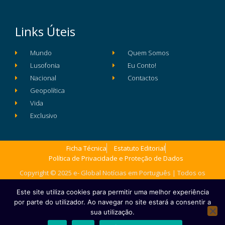
Links Úteis
Mundo
Quem Somos
Lusofonia
Eu Conto!
Nacional
Contactos
Geopolítica
Vida
Exclusivo
Ficha Técnica
Estatuto Editorial
Política de Privacidade e Proteção de Dados
Copyright © 2025 e- Global Notícias em Português | Todos os
direitos reservados
Este site utiliza cookies para permitir uma melhor experiência
por parte do utilizador. Ao navegar no site estará a consentir a
sua utilização.