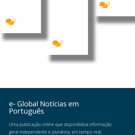
Investigador
0
(FMI)
es da
considera
Universidade
que a...
de
0
Hiroshima,
no Japão,
desenvolvera
m...
0
e- Global Notícias em
Português
Uma publicação online que disponibiliza informação
geral independente e pluralista, em tempo real,