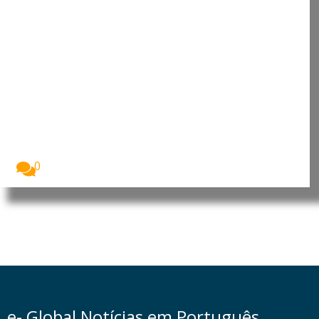
Grécia regista queda de 34% nas
chegadas de migrantes por via
marítima
A Grécia registou uma redução de 34% nas...
0
e- Global Notícias em Português