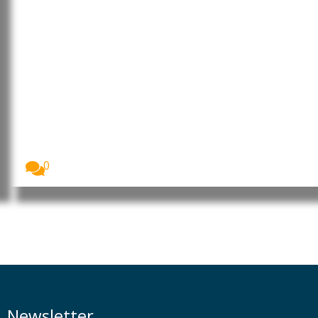
Uganda: Mais de 24 mil
microempresas recebem
financiamento do BEI Global para
impulsionar negócios e emprego
Mais de 24 mil microempresas no Uganda
receberam...
0
Newsletter