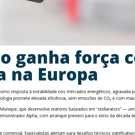
ão ganha força 
ca na Europa
omo resposta à instabilidade nos mercados energéticos, agravada po
ologia promete elevada eficiência, sem emissões de CO₂ e com maior 
em Munique, que desenvolve reatores baseados em “stellarators” 
monstrador Alpha, com arranque previsto para o início da década de 
 comercial. Especialistas alertam para desafios técnicos significativ