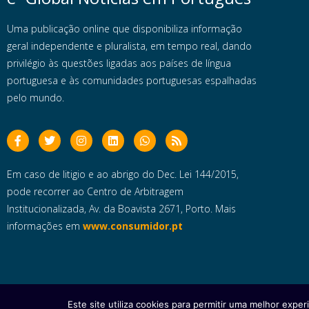
Uma publicação online que disponibiliza informação
geral independente e pluralista, em tempo real, dando
privilégio às questões ligadas aos países de língua
portuguesa e às comunidades portuguesas espalhadas
pelo mundo.
Em caso de litigio e ao abrigo do Dec. Lei 144/2015,
pode recorrer ao Centro de Arbitragem
Institucionalizada, Av. da Boavista 2671, Porto. Mais
informações em
www.consumidor.pt
Este site utiliza cookies para permitir uma melhor experi
Copyright © 2025 e- Global Notícias em Português | Todos os dire