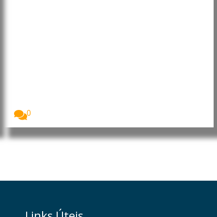
Alemanha investiga incidente
com drone explosivo em
aeroporto de Leipzig
As autoridades alemãs investigam um incidente
ocorrido no...
0
Links Úteis