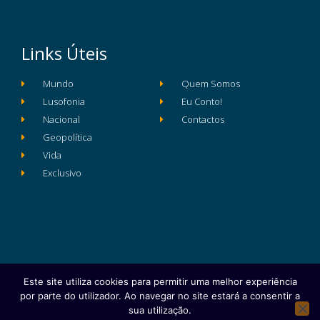
Links Úteis
Mundo
Quem Somos
Lusofonia
Eu Conto!
Nacional
Contactos
Geopolítica
Vida
Exclusivo
Este site utiliza cookies para permitir uma melhor experiência
Ficha Técnica
Estatuto Editorial
por parte do utilizador. Ao navegar no site estará a consentir a
Política de Privacidade e Proteção de Dados
sua utilização.