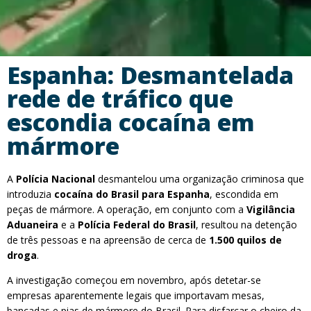
Espanha: Desmantelada
rede de tráfico que
escondia cocaína em
mármore
A
Polícia Nacional
desmantelou uma organização criminosa que
introduzia
cocaína do Brasil para Espanha
, escondida em
peças de mármore. A operação, em conjunto com a
Vigilância
Aduaneira
e a
Polícia Federal do Brasil
, resultou na detenção
de três pessoas e na apreensão de cerca de
1.500 quilos de
droga
.
A investigação começou em novembro, após detetar-se
empresas aparentemente legais que importavam mesas,
bancadas e pias de mármore do Brasil. Para disfarçar o cheiro da