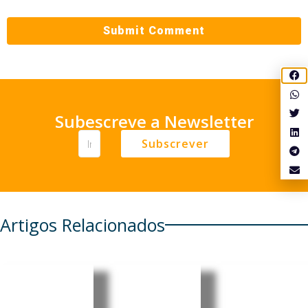
Subescreve a Newsletter
Subscrever
Artigos Relacionados
Alemanh
Quase
a prepara
30% dos
Incêndios