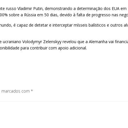
te russo Vladimir Putin, demonstrando a determinação dos EUA em a
0% sobre a Rússia em 50 dias, devido à falta de progresso nas nego
do, é capaz de detetar e interceptar mísseis balísticos e outros a
 ucraniano Volodymyr Zelenskyy revelou que a Alemanha vai financ
ibilidade para contribuir com apoio adicional.
os marcados com
*