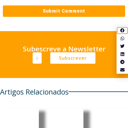
Subescreve a Newsletter
Subscrever
Artigos Relacionados
Alemanh
EUA
a prepara
revogam
Incêndios