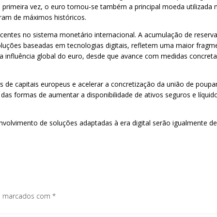
primeira vez, o euro tornou-se também a principal moeda utilizada 
ram de máximos históricos.
escentes no sistema monetário internacional. A acumulação de reserv
soluções baseadas em tecnologias digitais, refletem uma maior fragm
a influência global do euro, desde que avance com medidas concretas 
s de capitais europeus e acelerar a concretização da união de poup
as formas de aumentar a disponibilidade de ativos seguros e líqui
olvimento de soluções adaptadas à era digital serão igualmente de
os marcados com
*