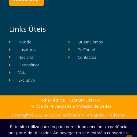
Links Úteis
Mundo
Quem Somos
Lusofonia
Eu Conto!
Nacional
Contactos
Geopolítica
Vida
Exclusivo
Ficha Técnica
Estatuto Editorial
Política de Privacidade e Proteção de Dados
Copyright © 2025 e- Global Notícias em Português | Todos os
direitos reservados
Este site utiliza cookies para permitir uma melhor experiência
por parte do utilizador. Ao navegar no site estará a consentir a