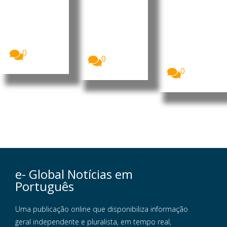
de férias
este
A companhia
aérea
verão
Quase três
easyJet
em cada dez
Mais de 25
aceitou uma
cidadãos da
milhões de
proposta
União...
britânicos
de...
deverão
0
0
optar...
0
e- Global Notícias em
Português
Uma publicação online que disponibiliza informação
geral independente e pluralista, em tempo real,