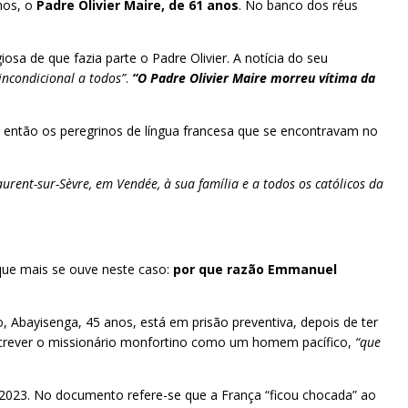
nos, o
Padre Olivier Maire, de 61 anos
. No banco dos réus
sa de que fazia parte o Padre Olivier. A notícia do seu
incondicional a todos”
.
“O Padre Olivier Maire morreu vítima da
ou então os peregrinos de língua francesa que se encontravam no
rent-sur-Sèvre, em Vendée, à sua família e a todos os católicos da
 que mais se ouve neste caso:
por que razão Emmanuel
 Abayisenga, 45 anos, está em prisão preventiva, depois de ter
escrever o missionário monfortino como um homem pacífico,
“que
2023. No documento refere-se que a França “ficou chocada” ao