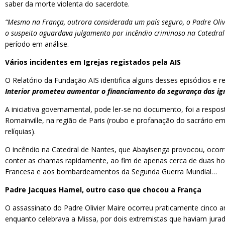
saber da morte violenta do sacerdote.
“Mesmo na França, outrora considerada um país seguro, o Padre Oliv
o suspeito aguardava julgamento por incêndio criminoso na Catedral
período em análise.
Vários incidentes em Igrejas registados pela AIS
O Relatório da Fundação AIS identifica alguns desses episódios e r
Interior prometeu aumentar o financiamento da segurança das igr
A iniciativa governamental, pode ler-se no documento, foi a respos
Romainville, na região de Paris (roubo e profanação do sacrário e
relíquias).
O incêndio na Catedral de Nantes, que Abayisenga provocou, oco
conter as chamas rapidamente, ao fim de apenas cerca de duas hor
Francesa e aos bombardeamentos da Segunda Guerra Mundial…
Padre Jacques Hamel, outro caso que chocou a França
O assassinato do Padre Olivier Maire ocorreu praticamente cinco
enquanto celebrava a Missa, por dois extremistas que haviam jura