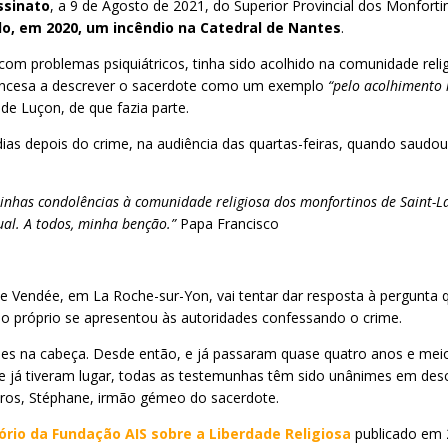
ssinato
, a 9 de Agosto de 2021, do Superior Provincial dos Monforti
do, em 2020, um incêndio na Catedral de Nantes
.
 problemas psiquiátricos, tinha sido acolhido na comunidade religio
francesa a descrever o sacerdote como um exemplo
“pelo acolhimento 
de Luçon, de que fazia parte.
 dias depois do crime, na audiência das quartas-feiras, quando saud
nhas condolências à comunidade religiosa dos monfortinos de Saint-Lau
ual. A todos, minha benção.”
Papa Francisco
 de Vendée, em La Roche-sur-Yon, vai tentar dar resposta à pergunta
o próprio se apresentou às autoridades confessando o crime.
pes na cabeça. Desde então, e já passaram quase quatro anos e meio,
 que já tiveram lugar, todas as testemunhas têm sido unânimes em d
tros, Stéphane, irmão gémeo do sacerdote.
ório da Fundação AIS sobre a Liberdade Religiosa
publicado em 