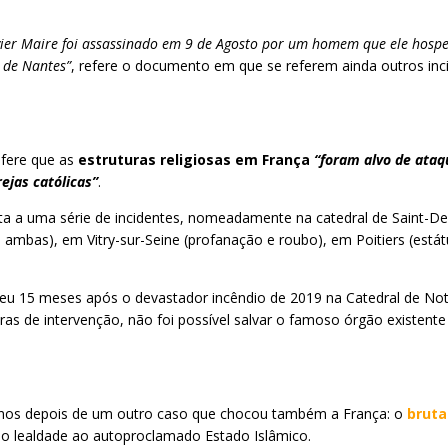
ier Maire foi assassinado em 9 de Agosto por um homem que ele hospe
 de Nantes”
, refere o documento em que se referem ainda outros inc
efere que as
estruturas religiosas em França
“foram alvo de ataq
ejas católicas”
.
ta a uma série de incidentes, nomeadamente na catedral de Saint-Den
m ambas), em Vitry-sur-Seine (profanação e roubo), em Poitiers (está
rreu 15 meses após o devastador incêndio de 2019 na Catedral de 
as de intervenção, não foi possível salvar o famoso órgão existente
 anos depois de um outro caso que chocou também a França: o
bruta
do lealdade ao autoproclamado Estado Islâmico.