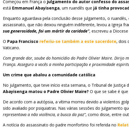
Começou em França o
julgamento do autor confesso do assa
está
Emmanuel Abayisenga
, um ruandês que
já tinha provoca
Enquanto aguardava pela conclusão desse julgamento, o ruandês, com
assassinato, que não deixou ninguém indiferente, levou a Igreja 
sua generosidade, foi um mártir da caridade”
, escreveu a Diocese 
O
Papa Francisco
referiu-se também a este sacerdote
, dois
Vaticano.
Com grande dor, soube do homicídio do Padre Olivier Maire. Dirijo mi
França. Asseguro a vocês a minha participação e proximidade espirit
Um crime que abalou a comunidade católica
No julgamento, que teve início esta semana, o Tribunal de Justiça
Abayisenga matou o Padre Olivier Maire?
O que se sabe é que 
De acordo com a autópsia, a vítima morreu devido a violentos gol
sido avaliado por psiquiatras. Nas várias sessões do julgamento
representava a não violência, a busca da paz”
, como disse, entre ou
A notícia do assassinato do padre monfortino foi referida no
Relat