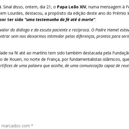
 Sinal disso, ontem, dia 21, o
Papa Leão XIV
, numa mensagem à Fe
er em Lourdes, destacou, a propósito da edição deste ano do Prémio
por ter sido
“uma testemunha da fé até à morte”
.
valor do diálogo e da escuta paciente e recíproca. O Padre Hamel est
ontrar sem nos deixarmos intimidar pelas diferenças, prontos para se
idade na fé até ao martírio tem sido também destacada pela Fundação 
o de Rouen, no norte de França, por fundamentalistas islâmicos, que
artífices de uma palavra que acolhe, de uma comunicação capaz de reu
os marcados com
*