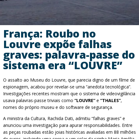
França: Roubo no
Louvre expõe falhas
graves: palavra-passe do
sistema era “LOUVRE”
O assalto ao Museu do Louvre, que parecia digno de um filme de
espionagem, acabou por revelar-se uma “anedota tecnológica”.
Investigações recentes mostram que o sistema de videovigilância
usava palavras-passe triviais como
“LOUVRE”
e
“THALES”
,
nomes do próprio museu e do software de segurança.
A ministra da Cultura, Rachida Dati, admitiu “falhas graves” e
anunciou uma investigação para apurar responsabilidades. Entre
as peças roubadas estão joias históricas avaliadas em 88 milhões
de euros, incluindo uma coroa e um colar da rainha Maria Amélia