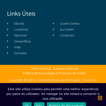
Links Úteis
Mundo
Quem Somos
Lusofonia
Eu Conto!
Nacional
Contactos
Geopolítica
Vida
Exclusivo
Ficha Técnica
Estatuto Editorial
Política de Privacidade e Proteção de Dados
Copyright © 2025 e- Global Notícias em Português | Todos os
direitos reservados
Este site utiliza cookies para permitir uma melhor experiência
por parte do utilizador. Ao navegar no site estará a consentir a
sua utilização.
Ok
Não
Política de Privacidade