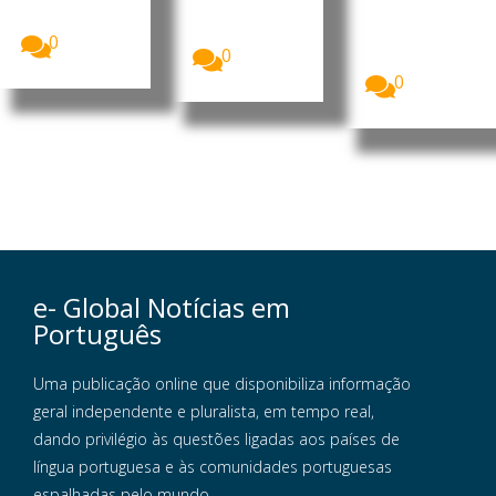
cidadãos da
milhões de
proposta
União...
britânicos
de...
deverão
0
0
optar...
0
e- Global Notícias em
Português
Uma publicação online que disponibiliza informação
geral independente e pluralista, em tempo real,
dando privilégio às questões ligadas aos países de
língua portuguesa e às comunidades portuguesas
espalhadas pelo mundo.