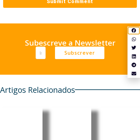
Subescreve a Newsletter
Subscrever
Artigos Relacionados
Projetos
EasyJet
Madrid
europeus
prolonga
ultrapass
reforçam
prazo
a 10 mil
prevençã
para
milhões