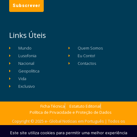
Links Úteis
Mundo
Quem Somos
Lusofonia
Eu Conto!
Nacional
Contactos
Geopolítica
Vida
Exclusivo
Ficha Técnica
Estatuto Editorial
Política de Privacidade e Proteção de Dados
Copyright © 2025 e- Global Notícias em Português | Todos os
direitos reservados
Este site utiliza cookies para permitir uma melhor experiência