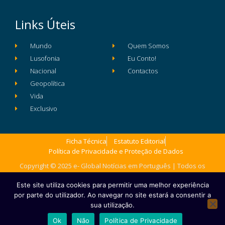
Links Úteis
Mundo
Quem Somos
Lusofonia
Eu Conto!
Nacional
Contactos
Geopolítica
Vida
Exclusivo
Ficha Técnica
Estatuto Editorial
Política de Privacidade e Proteção de Dados
Copyright © 2025 e- Global Notícias em Português | Todos os
direitos reservados
Este site utiliza cookies para permitir uma melhor experiência
por parte do utilizador. Ao navegar no site estará a consentir a
sua utilização.
Ok
Não
Política de Privacidade