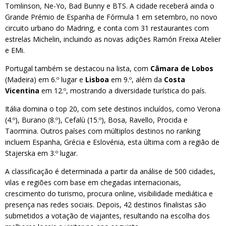
Tomlinson, Ne-Yo, Bad Bunny e BTS. A cidade receberá ainda o
Grande Prémio de Espanha de Fórmula 1 em setembro, no novo
circuito urbano do Madring, e conta com 31 restaurantes com
estrelas Michelin, incluindo as novas adições Ramón Freixa Atelier
e EMi.
Portugal também se destacou na lista, com
Câmara de Lobos
(Madeira) em 6.º lugar e
Lisboa
em 9.º, além da
Costa
Vicentina
em 12.º, mostrando a diversidade turística do país.
Itália domina o top 20, com sete destinos incluídos, como Verona
(4.º), Burano (8.º), Cefalù (15.º), Bosa, Ravello, Procida e
Taormina. Outros países com múltiplos destinos no ranking
incluem Espanha, Grécia e Eslovénia, esta última com a região de
Stajerska em 3.º lugar.
A classificação é determinada a partir da análise de 500 cidades,
vilas e regiões com base em chegadas internacionais,
crescimento do turismo, procura online, visibilidade mediática e
presença nas redes sociais. Depois, 42 destinos finalistas são
submetidos a votação de viajantes, resultando na escolha dos