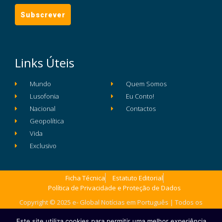
Links Úteis
Mundo
Quem Somos
Lusofonia
Eu Conto!
Nacional
Contactos
Geopolítica
Vida
Exclusivo
Ficha Técnica
Estatuto Editorial
Política de Privacidade e Proteção de Dados
Copyright © 2025 e- Global Notícias em Português | Todos os
direitos reservados
Este site utiliza cookies para permitir uma melhor experiência