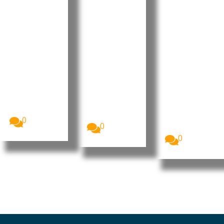
30% dos
aceita
Unido:
europeus
proposta
Turismo
não
de
gastronó
consegue
aquisição
mico
m pagar
de 6,6 mil
impulsio
uma
milhões
na férias
semana
de euros
no país
de férias
este
A companhia
aérea
verão
Quase três
easyJet
em cada dez
Mais de 25
aceitou uma
cidadãos da
milhões de
proposta
União...
britânicos
de...
deverão
0
0
optar...
0