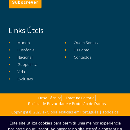
Links Úteis
Mundo
Quem Somos
Lusofonia
Eu Conto!
Nacional
Contactos
Geopolítica
Vida
Exclusivo
Ficha Técnica
Estatuto Editorial
Política de Privacidade e Proteção de Dados
Copyright © 2025 e- Global Notícias em Português | Todos os
direitos reservados
Este site utiliza cookies para permitir uma melhor experiência
por parte do utilizador. Ao navegar no site estará a consentir a